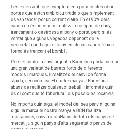
Les eines amb què comptem ens possibiliten obrir
portes que estan amb clau tirada o que simplement
es van tancar per un corrent d’aire. En el 90% dels
casos no és necessari realitzar cap tipus de dany,
trencament o destrossa al pany o porta, però si és
veritat que algunes vegades depenent de la
seguretat que tingui el pany en alguns casos l’única
forma és trencant el bombí .
Però el nostre manyà urgent a Barcelona porta amb si
una gran varietat de barrets forts de diferents
models i marques, li realitzés el canvi de forma
ràpida, i econòmica. El nostre manyà a Barcelona
abans de realitzar qualsevol treball li informés quin
és el cost que té l’obertura i els possibles recanvis.
No importa quin sigui el model del seu pany ni quina
sigui la marca el nostre manyà a BCN realitza
reparacions, canvi i instal·lació de tots els panys de
mercat, ja siguin panys d’alta seguretat o panys de