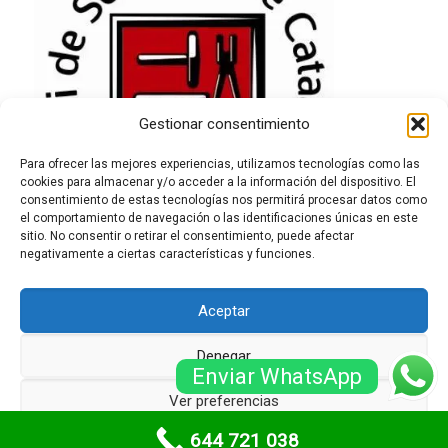
Gestionar consentimiento
Para ofrecer las mejores experiencias, utilizamos tecnologías como las
cookies para almacenar y/o acceder a la información del dispositivo. El
consentimiento de estas tecnologías nos permitirá procesar datos como
el comportamiento de navegación o las identificaciones únicas en este
sitio. No consentir o retirar el consentimiento, puede afectar
negativamente a ciertas características y funciones.
Aceptar
Denegar
Enviar WhatsApp
© Serrallersbarcelona.net -
Sitemap
-
Zona de treball
-
Ver preferencias
Blog
644 721 038
Política de cookies
Políticas de privacidad