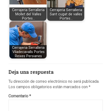
Cerrajeria Serralleria
Cerrajeria Serralleria
Mollet del Valles
Sant cugat de valles
Portes…
Portes…
Cerrajeria Serralleria
Viladecavalls Portes
Reixes Persianes
Deja una respuesta
Tu dirección de correo electrónico no será publicada.
Los campos obligatorios están marcados con
*
Comentario
*