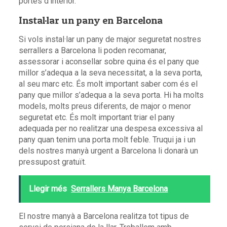
portes d’interior.
Instal·lar
un pany en Barcelona
Si vols
instal·lar
un pany de major seguretat nostres
serrallers a Barcelona li poden recomanar,
assessorar i aconsellar sobre quina és el pany que
millor s’adequa a la seva necessitat, a la seva porta,
al seu marc etc. És molt important saber com és el
pany que millor s’adequa a la seva porta. Hi ha molts
models, molts preus diferents, de major o menor
seguretat etc. És molt important triar el pany
adequada per no realitzar una despesa excessiva al
pany quan tenim una porta molt feble. Truqui ja i un
dels nostres manyà urgent a Barcelona li donarà un
pressupost gratuït.
Llegir més
Serrallers Manya Barcelona
El nostre manyà a Barcelona realitza tot tipus de