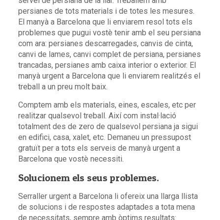
servei de persiana de la llar. Treballem amb
persianes de tots materials i de totes les mesures.
El manyà a Barcelona que li enviarem resol tots els
problemes que pugui vostè tenir amb el seu persiana
com ara: persianes descarregades, canvis de cinta,
canvi de lames, canvi complet de persiana, persianes
trancadas, persianes amb caixa interior o exterior. El
manyà urgent a Barcelona que li enviarem realitzés el
treball a un preu molt baix.
Comptem amb els materials, eines, escales, etc per
realitzar qualsevol treball. Així com instal·lació
totalment des de zero de qualsevol persiana ja sigui
en edifici, casa, xalet, etc. Demaneu un pressupost
gratuït per a tots els serveis de manyà urgent a
Barcelona que vostè necessiti.
Solucionem els seus problemes.
Serraller urgent a Barcelona li ofereix una llarga llista
de solucions i de respostes adaptades a tota mena
de necessitats, sempre amb òptims resultats: