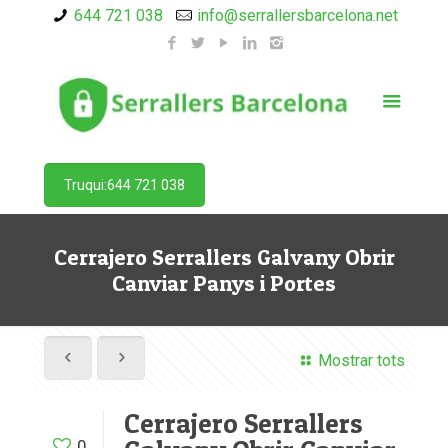
644 721 038
info@serrallersbarcelona.net
Truqui:644 721 038
Cerrajero Serrallers Galvany Obrir
Canviar Panys i Portes
Mostrar tots
Cerrajero Serrallers
0