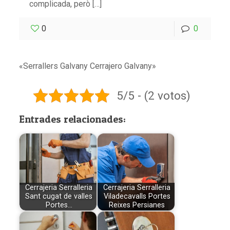
complicada, però […]
0
0
«Serrallers Galvany Cerrajero Galvany»
5/5 - (2 votos)
Entrades relacionades:
Cerrajeria Serralleria
Cerrajeria Serralleria
Sant cugat de valles
Viladecavalls Portes
Portes…
Reixes Persianes