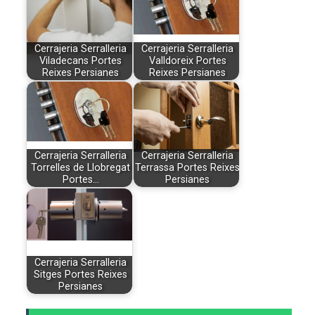
Cerrajeria Serralleria
Cerrajeria Serralleria
Viladecans Portes
Valldoreix Portes
Reixes Persianes
Reixes Persianes
Cerrajeria Serralleria
Cerrajeria Serralleria
Torrelles de Llobregat
Terrassa Portes Reixes
Portes…
Persianes
Cerrajeria Serralleria
Sitges Portes Reixes
Persianes