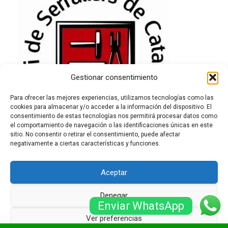
Gestionar consentimiento
Para ofrecer las mejores experiencias, utilizamos tecnologías como las
cookies para almacenar y/o acceder a la información del dispositivo. El
consentimiento de estas tecnologías nos permitirá procesar datos como
el comportamiento de navegación o las identificaciones únicas en este
sitio. No consentir o retirar el consentimiento, puede afectar
negativamente a ciertas características y funciones.
Aceptar
Denegar
Enviar WhatsApp
© Serrallersbarcelona.net -
Sitemap
-
Zona de treball
-
Ver preferencias
Blog