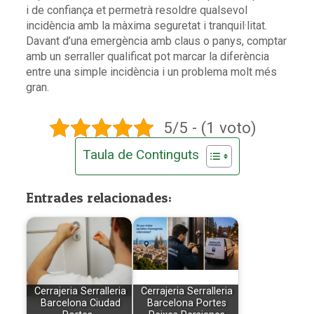
i de confiança et permetrà resoldre qualsevol
incidència amb la màxima seguretat i tranquil·litat.
Davant d’una emergència amb claus o panys, comptar
amb un serraller qualificat pot marcar la diferència
entre una simple incidència i un problema molt més
gran.
5/5 - (1 voto)
Taula de Continguts
Entrades relacionades:
Cerrajeria Serralleria
Cerrajeria Serralleria
Barcelona Ciudad
Barcelona Portes