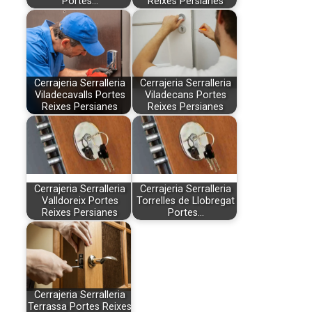
Portes…
Reixes Persianes
Cerrajeria Serralleria
Cerrajeria Serralleria
Viladecavalls Portes
Viladecans Portes
Reixes Persianes
Reixes Persianes
Cerrajeria Serralleria
Cerrajeria Serralleria
Valldoreix Portes
Torrelles de Llobregat
Reixes Persianes
Portes…
Cerrajeria Serralleria
Terrassa Portes Reixes