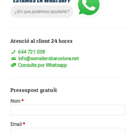
Atenció al client 24 hores
644 721 038
info@serrallersbarcelona.net
Consulta por Whatsapp
Pressupost gratuït
Nom
*
Email
*