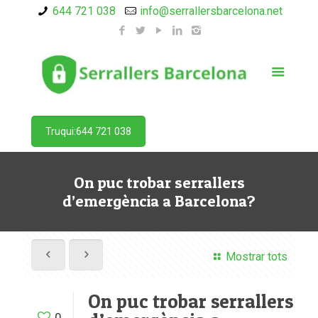
644 721 038
info@serrallersbarcelona.net
Truqui:644 721 038
On puc trobar serrallers
d’emergència a Barcelona?
Mostrar tots
On puc trobar serrallers
0