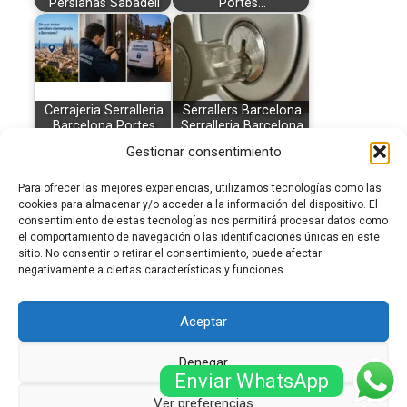
Persianas Sabadell
Portes…
Cerrajeria Serralleria
Serrallers Barcelona
Barcelona Portes
Serralleria Barcelona
Reixes Persianes
urgent…
Gestionar consentimiento
Para ofrecer las mejores experiencias, utilizamos tecnologías como las
cookies para almacenar y/o acceder a la información del dispositivo. El
consentimiento de estas tecnologías nos permitirá procesar datos como
el comportamiento de navegación o las identificaciones únicas en este
Reparació Instal·lació
sitio. No consentir o retirar el consentimiento, puede afectar
Persianes Metàl·liques
negativamente a ciertas características y funciones.
Barcelona
Aceptar
Denegar
Enviar WhatsApp
© Serrallersbarcelona.net -
Sitemap
-
Zona de treball
-
Ver preferencias