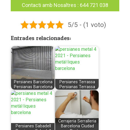
Contacti amb Nosaltres
:
644 721 038
5/5 - (1 voto)
Entrades relacionades:
Persianes Barcelona
Persianes Terrassa
Persianas Barcelona
Persianas Terrassa
Cerrajeria Serralleria
Persianes Sabadell
Barcelona Ciudad