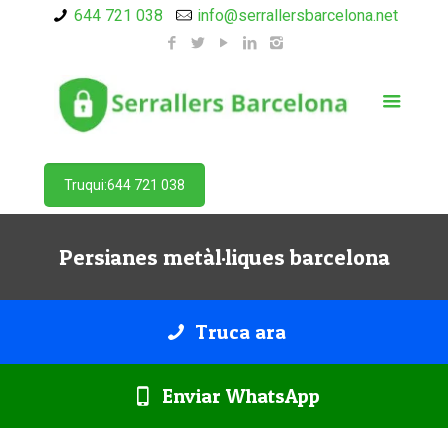
644 721 038
info@serrallersbarcelona.net
Truqui:644 721 038
Persianes metàl·liques barcelona
Truca ara
Enviar WhatsApp