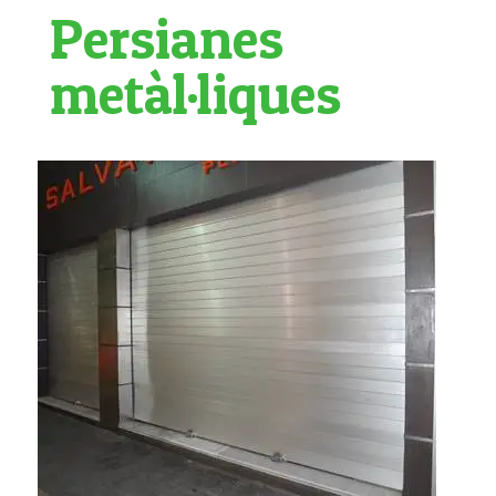
Persianes
metàl·liques