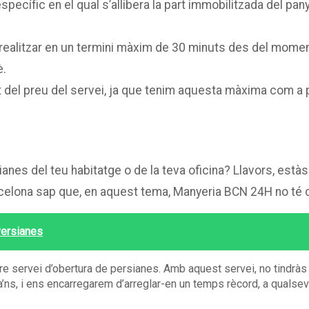
pecífic en el qual s’allibera la part immobilitzada del pany 
m realitzar en un termini màxim de 30 minuts des del mome
è.
 del preu del servei, ja que tenim aquesta màxima com a p
anes del teu habitatge o de la teva oficina? Llavors, està
Barcelona sap que, en aquest tema, Manyeria BCN 24H no té
Persianes
tre servei d’obertura de persianes. Amb aquest servei, no tindrà
a’ns, i ens encarregarem d’arreglar-en un temps rècord, a qualsevo