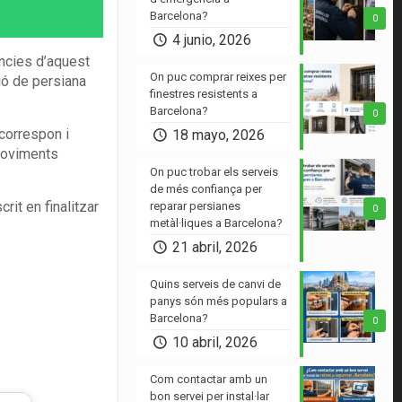
Barcelona?
0
4 junio, 2026
ncies d’aquest
On puc comprar reixes per
ció de persiana
finestres resistents a
Barcelona?
0
correspon i
18 mayo, 2026
 moviments
On puc trobar els serveis
de més confiança per
rit en finalitzar
reparar persianes
0
metàl·liques a Barcelona?
21 abril, 2026
Quins serveis de canvi de
panys són més populars a
Barcelona?
0
10 abril, 2026
Com contactar amb un
bon servei per instal·lar