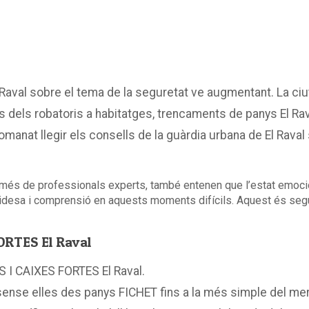
l Raval sobre el tema de la seguretat ve augmentant. La ci
 dels robatoris a habitatges, trencaments de panys El Rav
comanat llegir els consells de la guàrdia urbana de El Rava
i més de professionals experts, també entenen que l’estat emocio
pidesa i comprensió en aquests moments difícils. Aquest és se
RTES El Raval
 I CAIXES FORTES El Raval.
ense elles des panys FICHET fins a la més simple del mer