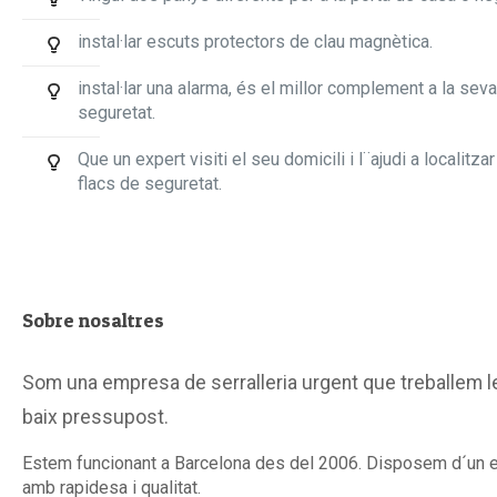
instal·lar escuts protectors de clau magnètica.
instal·lar una alarma, és el millor complement a la sev
seguretat.
Que un expert visiti el seu domicili i l¨ajudi a localitza
flacs de seguretat.
Sobre nosaltres
Som una empresa de serralleria urgent que treballem le
baix pressupost.
Estem funcionant a Barcelona des del 2006. Disposem d´un equ
amb rapidesa i qualitat.