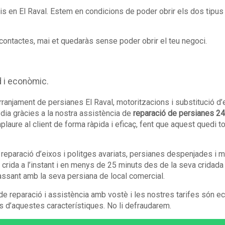
cis en El Raval. Estem en condicions de poder obrir els dos tipu
e contactes, mai et quedaràs sense poder obrir el teu negoci.
d i econòmic.
ranjament de persianes El Raval, motoritzacions i substitució d’e
dia gràcies a la nostra assistència de
reparació de persianes 24
plaure al client de forma ràpida i eficaç, fent que aquest quedi t
reparació d’eixos i politges avariats, persianes despenjades i m
 crida a l’instant i en menys de 25 minuts des de la seva cridada
ssant amb la seva persiana de local comercial.
 reparació i assistència amb vostè i les nostres tarifes són 
es d’aquestes característiques. No li defraudarem.