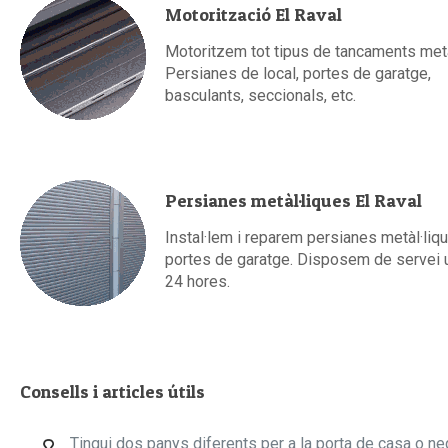
Motorització El Raval
Motoritzem tot tipus de tancaments metàl
Persianes de local, portes de garatge,
basculants, seccionals, etc.
Persianes metàl·liques El Raval
Instal·lem i reparem persianes metàl·liqu
portes de garatge. Disposem de servei 
24 hores.
Consells i articles útils
Tingui dos panys diferents per a la porta de casa o ne