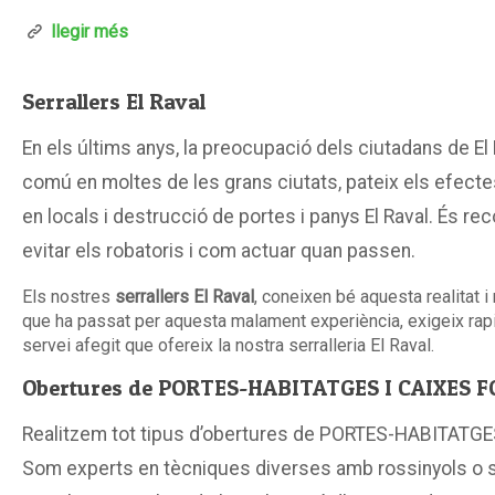
llegir més
Serrallers El Raval
En els últims anys, la preocupació dels ciutadans de E
comú en moltes de les grans ciutats, pateix els efectes
en locals i destrucció de portes i panys El Raval. És re
evitar els robatoris i com actuar quan passen.
Els nostres
serrallers El Raval
, coneixen bé aquesta realitat 
que ha passat per aquesta malament experiència, exigeix ra
servei afegit que ofereix la nostra serralleria El Raval.
Obertures de PORTES-HABITATGES I CAIXES FO
Realitzem tot tipus d’obertures de PORTES-HABITATGES
Som experts en tècniques diverses amb rossinyols o s