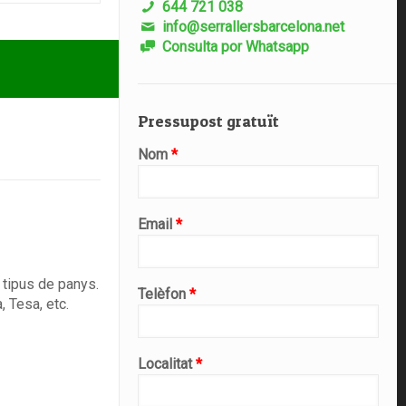
644 721 038
info@serrallersbarcelona.net
Consulta por Whatsapp
Pressupost gratuït
Nom
*
Email
*
 tipus de panys.
Telèfon
*
, Tesa, etc.
Localitat
*