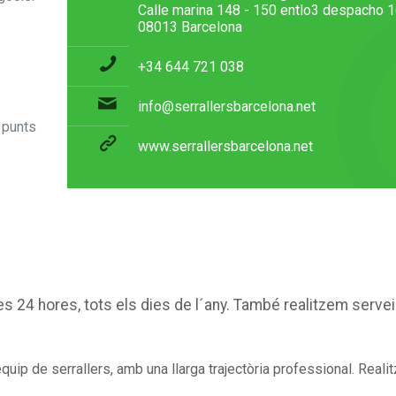
Calle marina 148 - 150 entlo3 despacho 
08013 Barcelona
+34 644 721 038
a
info@serrallersbarcelona.net
r punts
www.serrallersbarcelona.net
s 24 hores, tots els dies de l´any. També realitzem servei
ip de serrallers, amb una llarga trajectòria professional. Reali