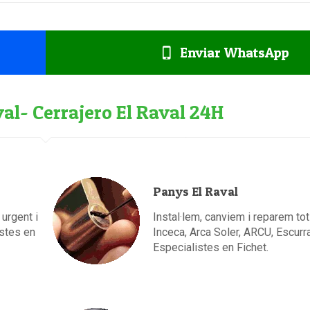
Enviar WhatsApp
val- Cerrajero El Raval 24H
Panys El Raval
 urgent i
Instal·lem, canviem i reparem tot
istes en
Inceca, Arca Soler, ARCU, Escurra
Especialistes en Fichet.