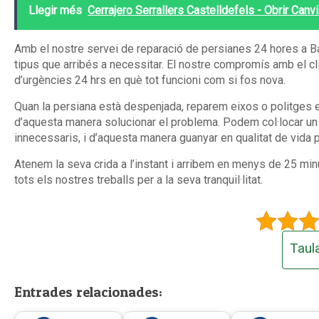
Llegir més
Cerrajero Serrallers Castelldefels - Obrir Canv
Amb el nostre servei de reparació de persianes 24 hores a B
tipus que arribés a necessitar. El nostre compromís amb el cli
d’urgències 24 hrs en què tot funcioni com si fos nova.
Quan la persiana està despenjada, reparem eixos o politges en
d’aquesta manera solucionar el problema. Podem col·locar un 
innecessaris, i d’aquesta manera guanyar en qualitat de vida 
Atenem la seva crida a l’instant i arribem en menys de 25 minu
tots els nostres treballs per a la seva tranquil·litat.
Taul
Entrades relacionades: