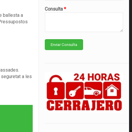
Consulta
*
e ballesta a
. Pressupostos
irassades.
 seguretat a les