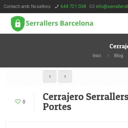
Contacti amb Nosaltres
644 721 038
info@serrallers
Cerraj
Inici
Blog
Cerrajero Serraller
0
Portes