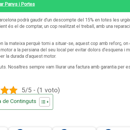
iar Panys i Portes
arcelona podrà gaudir d’un descompte del 15% en totes les urgè
ent és el de comptar, un cop realitzat el treball, amb una repara
 la mateixa perquè torni a situar-se, aquest cop amb reforç, on 
motor a la persiana del seu local per evitar dolors d’esquena i
per la durada d’aquest motor.
ts. Nosaltres sempre vam lliurar una factura amb garantia per esc
5/5 - (1 voto)
a de Continguts