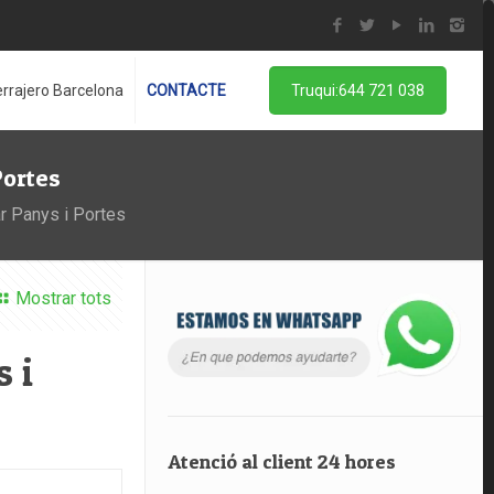
rrajero Barcelona
CONTACTE
Truqui:644 721 038
Portes
ar Panys i Portes
Mostrar tots
 i
Atenció al client 24 hores