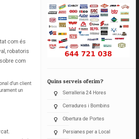
utat com és
al, robatoris
l sobre com
Quins serveis oferim?
nal d’un client
gurament un
Serralleria 24 Hores
Cerradures i Bombins
Obertura de Portes
cat.
Persianes per a Local