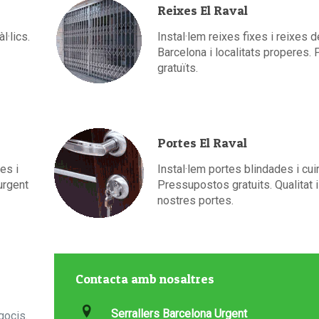
Reixes El Raval
·lics.
Instal·lem reixes fixes i reixes d
Barcelona i localitats properes
gratuïts.
Portes El Raval
es i
Instal·lem portes blindades i cu
urgent
Pressupostos gratuits. Qualitat i
nostres portes.
Contacta amb nosaltres
Serrallers Barcelona Urgent
gocis.