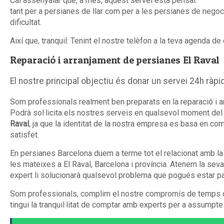
Cal assenyalar que, a més, aquest servei està pensat
tant per a persianes de llar com per a les persianes de nego
dificultat.
Així que, tranquil: Tenint el nostre telèfon a la teva agenda d
Reparació i arranjament de persianes El Raval
El nostre principal objectiu és donar un servei 24h ràpi
Som professionals realment ben preparats en la reparació i ar
Podrà sol·licita els nostres serveis en qualsevol moment del 
Raval
, ja que la identitat de la nostra empresa es basa en com
satisfet.
En persianes Barcelona duem a terme tot el relacionat amb la 
les mateixes a El Raval, Barcelona i província. Atenem la seva
expert li solucionarà qualsevol problema que pogués estar pa
Som professionals, complim el nostre compromís de temps de
tingui la tranquil·litat de comptar amb experts per a assumpt