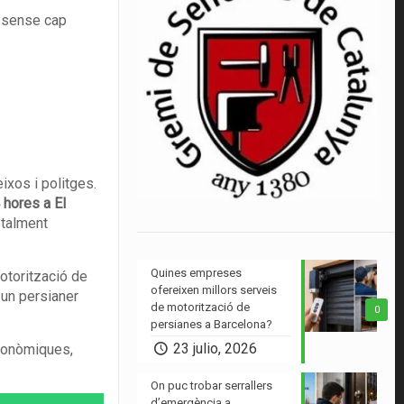
s sense cap
ixos i politges.
 hores a El
otalment
Quines empreses
otorització de
ofereixen millors serveis
 un persianer
de motorització de
0
persianes a Barcelona?
23 julio, 2026
econòmiques,
On puc trobar serrallers
d’emergència a