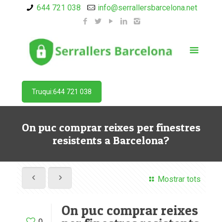
644 721 038
info@serrallersbarcelona.net
Truqui:644 721 038
On puc comprar reixes per finestres
resistents a Barcelona?
Mostrar tots
On puc comprar reixes
0