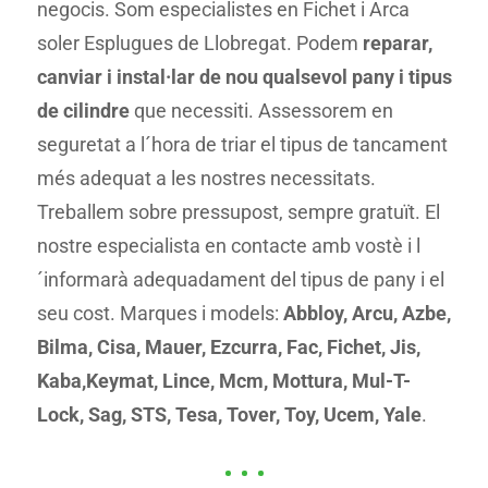
negocis. Som especialistes en Fichet i Arca
soler Esplugues de Llobregat. Podem
reparar,
canviar i instal·lar de nou qualsevol pany i tipus
de cilindre
que necessiti. Assessorem en
seguretat a l´hora de triar el tipus de tancament
més adequat a les nostres necessitats.
Treballem sobre pressupost, sempre gratuït. El
nostre especialista en contacte amb vostè i l
´informarà adequadament del tipus de pany i el
seu cost. Marques i models:
Abbloy, Arcu, Azbe,
Bilma, Cisa, Mauer, Ezcurra, Fac, Fichet, Jis,
Kaba,Keymat, Lince, Mcm, Mottura, Mul-T-
Lock, Sag, STS, Tesa, Tover, Toy, Ucem, Yale
.