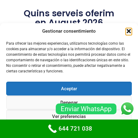
Quins serveis oferim
en August 2026
Gestionar consentimiento
Servicios de nuestro equipo de cerrajeros
Para ofrecer las mejores experiencias, utilizamos tecnologías como las
cookies para almacenar y/o acceder a la información del dispositivo. El
consentimiento de estas tecnologías nos permitirá procesar datos como el
comportamiento de navegación o las identificaciones únicas en este sitio.
No consentir o retirar el consentimiento, puede afectar negativamente a
ciertas características y funciones.
Aceptar
Denegar
Enviar WhatsApp
Ver preferencias
644 721 038
Política de cookies
Políticas de privacidad
Obertura De Portes