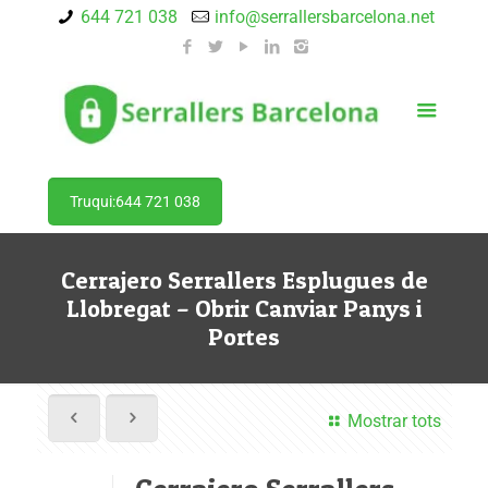
644 721 038
info@serrallersbarcelona.net
Truqui:644 721 038
Cerrajero Serrallers Esplugues de
Llobregat – Obrir Canviar Panys i
Portes
Mostrar tots