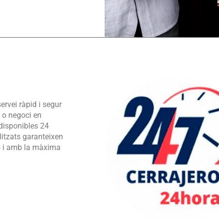
ervei ràpid i segur
r o negoci en
disponibles 24
litzats garanteixen
s i amb la màxima