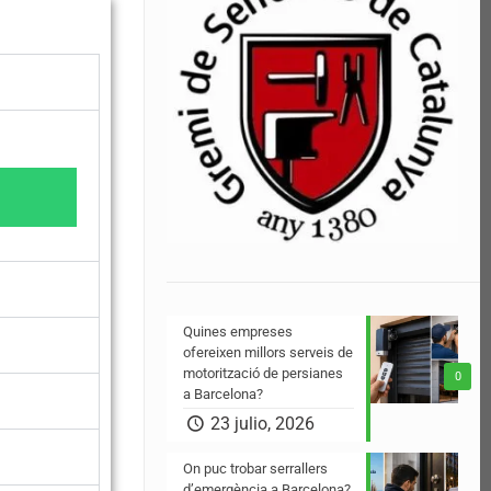
Quines empreses
ofereixen millors serveis de
motorització de persianes
0
a Barcelona?
23 julio, 2026
On puc trobar serrallers
d’emergència a Barcelona?