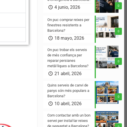
0
4 junio, 2026
On puc comprar reixes per
finestres resistents a
Barcelona?
0
18 mayo, 2026
On puc trobar els serveis
n
de més confiança per
reparar persianes
0
metàl·liques a Barcelona?
21 abril, 2026
Quins serveis de canvi de
panys són més populars a
Barcelona?
0
10 abril, 2026
Com contactar amb un bon
servei per instal·lar reixes
de seguretat a Barcelona?
0