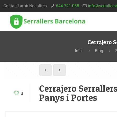
Contacti amb Nosaltres
644 721 038
info@serrallers
Cerrajero S
Inici
Blog
Cerrajero Serraller
0
Panys i Portes