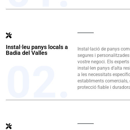
Instal·leu panys locals a
Instal·lació de panys com
Badia del Valles
segures i personalitzades 
02.
vostre negoci. Els experts
instal·len panys d’alta re
a les necessitats específi
establiments comercials, 
protecció fiable i durador