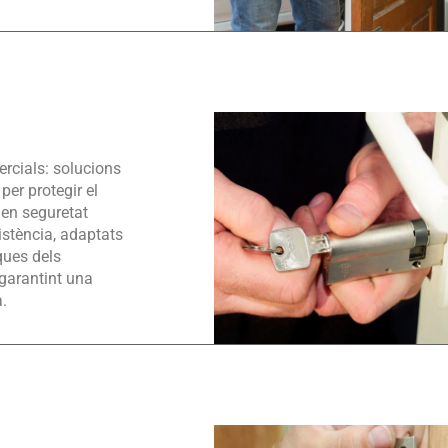
ercials: solucions
per protegir el
 en seguretat
sistència, adaptats
ques dels
garantint una
a.