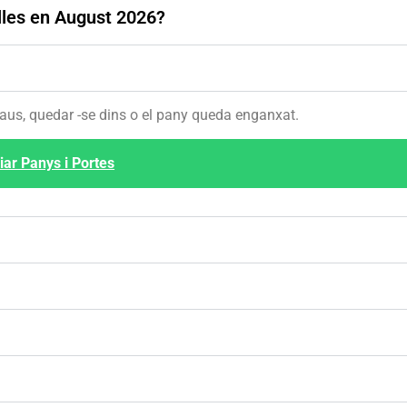
alles en August 2026?
laus, quedar -se dins o el pany queda enganxat.
iar Panys i Portes