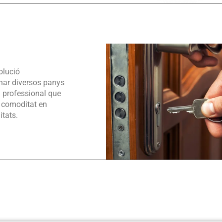
olució
nar diversos panys
 professional que
a comoditat en
tats.