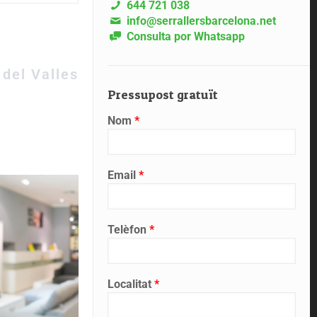
644 721 038
info@serrallersbarcelona.net
Consulta por Whatsapp
 del Valles
Pressupost gratuït
Nom
*
Email
*
Telèfon
*
Localitat
*