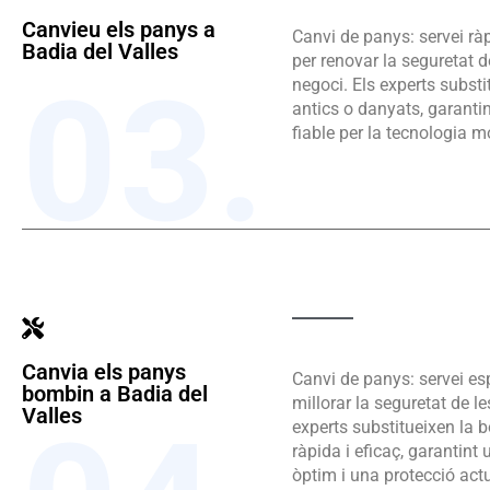
Canvieu els panys a
Canvi de panys: servei ràp
Badia del Valles
per renovar la seguretat de
03.
negoci. Els experts subst
antics o danyats, garanti
fiable per la tecnologia 
Canvia els panys
Canvi de panys: servei esp
bombin a Badia del
millorar la seguretat de le
Valles
experts substitueixen la
ràpida i eficaç, garantin
òptim i una protecció act