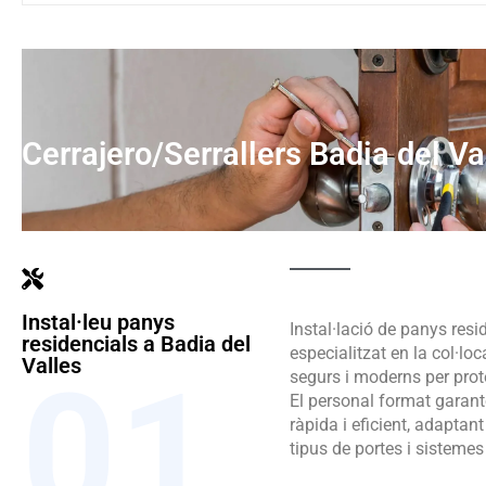
Cerrajero/Serrallers Badia del Va
Instal·leu panys
Instal·lació de panys resi
residencials a Badia del
especialitzat en la col·lo
Valles
01.
segurs i moderns per proteg
El personal format garante
ràpida i eficient, adaptant
tipus de portes i sistemes