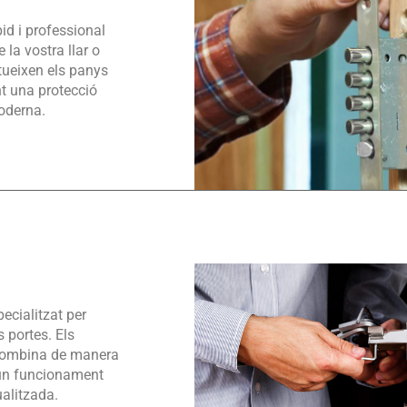
id i professional
 la vostra llar o
itueixen els panys
nt una protecció
moderna.
ecialitzat per
s portes. Els
 bombina de manera
t un funcionament
ualitzada.