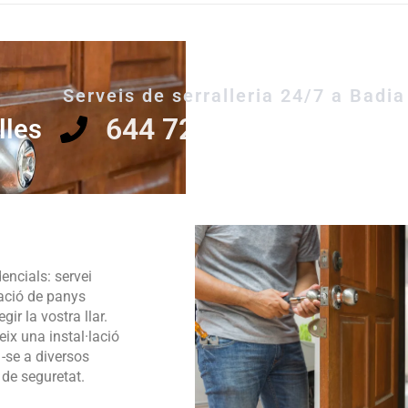
Serveis de serralleria 24/7 a Badia
644 721 038
lles
dencials: servei
cació de panys
ir la vostra llar.
ix una instal·lació
 -se a diversos
 de seguretat.