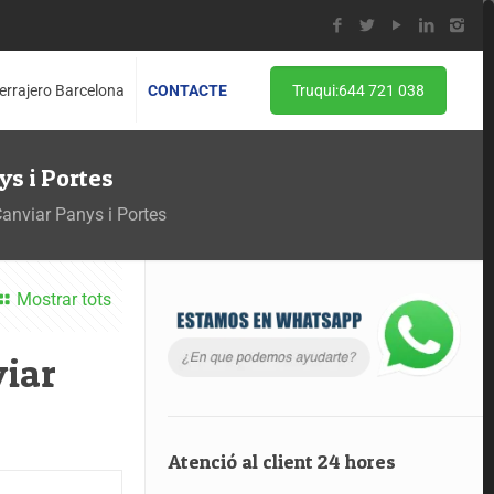
errajero Barcelona
CONTACTE
Truqui:644 721 038
ys i Portes
Canviar Panys i Portes
Mostrar tots
viar
Atenció al client 24 hores