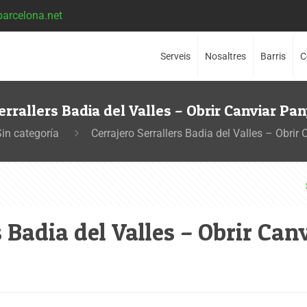
barcelona.net
Serveis
Nosaltres
Barris
C
errallers Badia del Valles – Obrir Canviar Pan
Sin categoría
Cerrajero Serrallers Badia del Valles – Obrir 
s Badia del Valles – Obrir Can