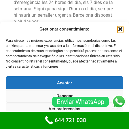
d’emergència les 24 hores del dia, els 7 dies de la
setmana. Sigui quina sigui l’hora o el dia, sempre
hi haurà un serraller urgent a Barcelona disposat
a ajudar-nos.
Gestionar consentimiento
En resum, els serrallers urgents de Barcelona són
un servei imprescindible per a la nostra seguretat i
Para ofrecer las mejores experiencias, utilizamos tecnologías como las
tranquil·litat. Enfrontar-se a situacions
cookies para almacenar y/o acceder a la información del dispositivo. El
d’emergència relacionades amb les portes i els
consentimiento de estas tecnologías nos permitirá procesar datos como el
comportamiento de navegación o las identificaciones únicas en este sitio.
sistemes de seguretat pot ser estressant i
No consentir o retirar el consentimiento, puede afectar negativamente a
desconcertant, però tenir un professional
ciertas características y funciones.
qualificat a qui trucar fa que tot sigui més fàcil. A
Barcelona, podem estar tranquils sabent que els
serrallers urgents estan al nostre costat per
Aceptar
ajudar-nos en els moments més complicats.
Denegar
Serrallers a Barcelona 24 Hores
Enviar WhatsApp
Ver preferencias
Serrallers
que atenen urgències 24 hores a el dia,
distingits pel seu
preu barat i econòmic
, porten a
644 721 038
Política de cookies
Políticas de privacidad
terme serveis de serralleria d’urgència i obertura