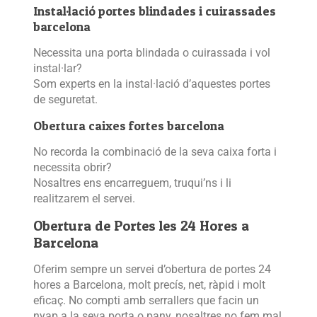
Instal·lació portes blindades i cuirassades
barcelona
Necessita una porta blindada o cuirassada i vol
instal·lar?
Som experts en la instal·lació d’aquestes portes
de seguretat.
Obertura caixes fortes barcelona
No recorda la combinació de la seva caixa forta i
necessita obrir?
Nosaltres ens encarreguem, truqui’ns i li
realitzarem el servei.
Obertura de Portes les 24 Hores a
Barcelona
Oferim sempre un servei d’obertura de portes 24
hores a Barcelona, ​​molt precís, net, ràpid i molt
eficaç. No compti amb serrallers que facin un
nyap a la seva porta o pany, nosaltres no fem mal