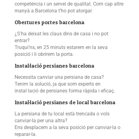
competència i un servei de qualitat. Com cap altre
manyà a Barcelona t’ho pot atorgar.
Obertures portes barcelona
¿S’ha deixat les claus dins de casa i no pot
entrar?
Truqui’ns, en 25 minuts estarem en la seva
posició i li obrirem la porta.
Instal·lació persianes barcelona
Necessita canviar una persiana de casa?
Tenim la solució, ja que som experts en
instal·lació de persianes forma ràpida i eficaç.
Instal·lació persianes de local barcelona
La persiana de tu local està trencada o vols
canviar-la per una altra?
Ens desplacem a la seva posició per canviar-la o
reparar-la.