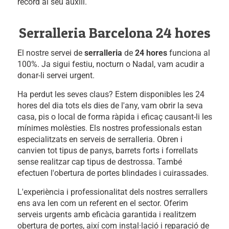
rècord al seu auxili.
Serralleria Barcelona 24 hores
El nostre servei de
serralleria
de
24 hores
funciona al
100%. Ja sigui festiu, nocturn o Nadal, vam acudir a
donar-li servei urgent.
Ha perdut les seves claus? Estem disponibles les 24
hores del dia tots els dies de l'any, vam obrir la seva
casa, pis o local de forma ràpida i eficaç causant-li les
mínimes molèsties. Els nostres professionals estan
especialitzats en serveis de serralleria. Obren i
canvien tot tipus de panys, barrets forts i forrellats
sense realitzar cap tipus de destrossa. També
efectuen l'obertura de portes blindades i cuirassades.
L'experiència i professionalitat dels nostres serrallers
ens ava len com un referent en el sector. Oferim
serveis urgents amb eficàcia garantida i realitzem
obertura de portes, així com instal·lació i reparació de