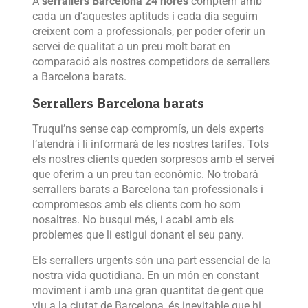
A
serrallers Barcelona 24 hores
comptem amb
cada un d’aquestes aptituds i cada dia seguim
creixent com a professionals, per poder oferir un
servei de qualitat a un preu molt barat en
comparació als nostres competidors de serrallers
a Barcelona barats.
Serrallers Barcelona barats
Truqui’ns sense cap compromís, un dels experts
l’atendrà i li informarà de les nostres tarifes. Tots
els nostres clients queden sorpresos amb el servei
que oferim a un preu tan econòmic. No trobarà
serrallers barats a Barcelona tan professionals i
compromesos amb els clients com ho som
nosaltres. No busqui més, i acabi amb els
problemes que li estigui donant el seu pany.
Els serrallers urgents són una part essencial de la
nostra vida quotidiana. En un món en constant
moviment i amb una gran quantitat de gent que
viu a la ciutat de Barcelona, és inevitable que hi